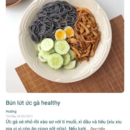
Bún lứt ức gà healthy
Hường
Thứ Bảy, 26/06/2021
Ức gà xé nhỏ rồi xào sơ với tí muối, xì dầu và tiêu (xíu xiu
gia vị vì còn ăn cùng sốt nữa). Nếu lười...
Đọc tiếp